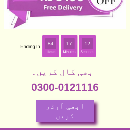
84
17
10
Ending In
Hours
Minutes
Seconds
ابھی کال کریں۔
0300-0121116
ابھی آرڈر
کریں