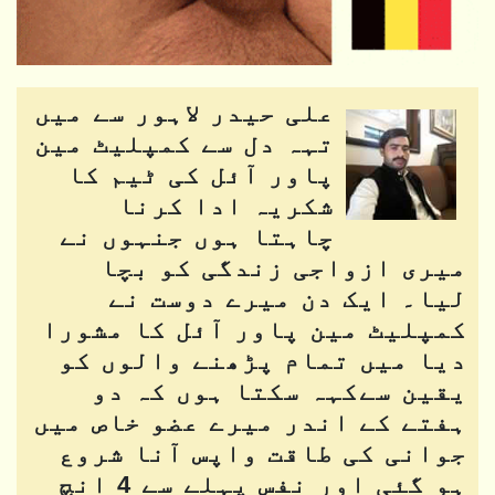
علی حیدر لاہور سے میں
تہہ دل سے کمپلیٹ مین
پاور آئل کی ٹیم کا
شکریہ ادا کرنا
چاہتا ہوں جنہوں نے
میری ازواجی زندگی کو بچا
لیا۔ ایک دن میرے دوست نے
کمپلیٹ مین پاور آئل کا مشورا
دیا میں تمام پڑھنے والوں کو
یقین سےکہہ سکتا ہوں کہ دو
ہفتے کے اندر میرے عضو خاص میں
جوانی کی طاقت واپس آنا شروع
ہو گئی اور نفس پہلے سے 4 انچ