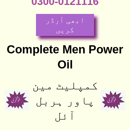
0300-0121116
ابھی آرڈر
کریں
Complete Men Power
Oil
کمپلیٹ مین
پاور ہربل
آئل