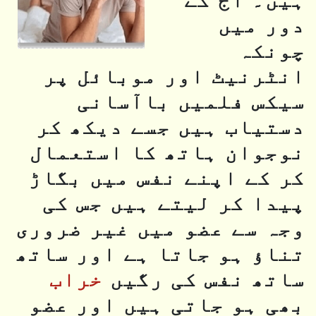
ہیں۔ آج کے
دور میں
چونکہ
انٹرنیٹ اور موبائل پر
سیکس فلمیں باآسانی
دستیاب ہیں جسے دیکھ کر
نوجوان ہاتھ کا استعمال
کر کے اپنے نفس میں بگاڑ
پیدا کر لیتے ہیں جس کی
وجہ سے عضو میں غیر ضروری
تناؤ ہو جاتا ہے اور ساتھ
ساتھ نفس کی رگیں
خراب
بھی ہو جاتی ہیں اور عضو