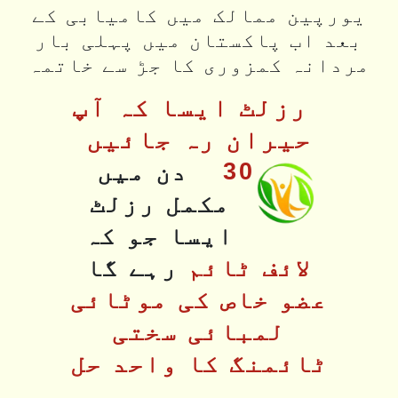
یورپین ممالک میں کامیابی کے
بعد اب پاکستان میں پہلی بار
مردانہ کمزوری کا جڑ سے خاتمہ
رزلٹ ایسا کہ آپ
حیران رہ جائیں
30
دن میں
مکمل رزلٹ
ایسا جو کہ
لائف ٹائم
رہے گا
عضو خاص کی موٹائی
لمبائی سختی
ٹائمنگ کا واحد حل