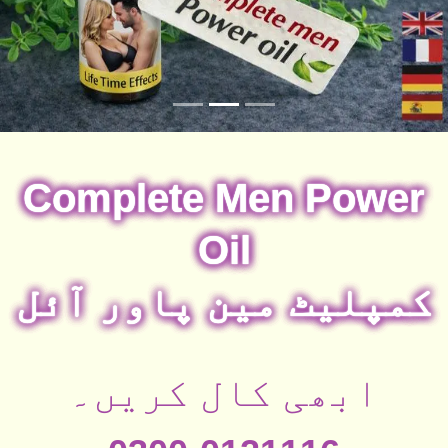
Complete Men Power
Oil
کمپلیٹ مین پاور آئل
ابھی کال کریں۔