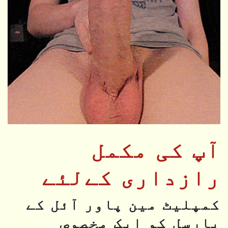
آپ کی مکمل
رازداری کےلئے
کمپلیٹ مین پاور آئل کے
پارسل کو ایک مخصوص