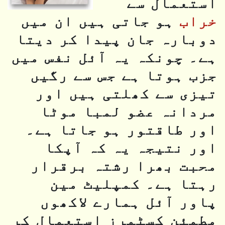
استعمال سے
خراب
ہو جاتی ہیں ان میں
دوبارہ جان پیدا کر دیتا
ہے۔ چونکہ یہ آئل نفس میں
جزب ہوتا ہے جس سے رگیں
تیزی سے کھلتی ہیں اور
مردانہ عضو لمبا موٹا
اور طاقتور ہو جاتا ہے۔
اور نتیجہ یہ کہ آپکا
محبت بھرا رشتہ برقرار
رہتا ہے۔ کمپلیٹ مین
پاور آئل ہمارے لاکھوں
مطمئن کسٹمرز استعمال کر