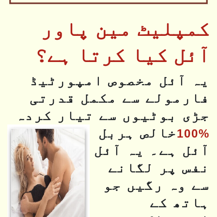
کمپلیٹ مین پاور
آئل کیا کرتا ہے؟
یہ آئل مخصوص امپورٹیڈ
فارمولے سے مکمل قدرتی
جڑی بوٹیوں سے تیار کردہ
خالص ہربل
%100
آئل ہے۔ یہ آئل
نفس پر لگانے
سے وہ رگیں جو
ہاتھ کے