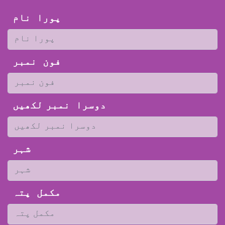
پورا
نام
فون
نمبر
دوسرا
نمبر لکھیں
شہر
مکمل
پتہ