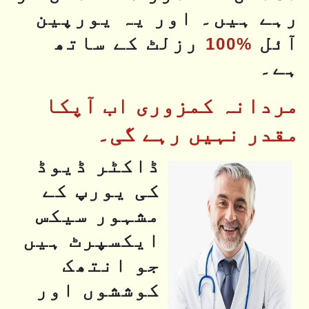
رہے ہیں۔ اور یہ یورپین
آئل
رزلٹ کے ساتھ
%100
ہے۔
مردانہ کمزوری اب آپکا
مقدر نہیں رہے گی۔
ڈاکٹر ڈیوڈ
کی یورپ کے
مشہور سیکس
ایکسپرٹ ہیں
جو انتھک
کوششوں اور